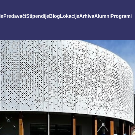
je
Predavači
Stipendije
Blog
Lokacije
Arhiva
Alumni
Programi
Grafički dizajn i animacija