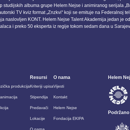
op studijskih albuma grupe Helem Nejse i animiranog serijala „B
torski TV kviz format „Znzkvi“ koji se emituje na Federalnoj tele
nja naslovljen KONT. Helem Nejse Talent Akademija jedan je od
laca i preko 50 eksperta iz regije tokom sedam dana u Sarajevu d
Resursi
O nama
Helem Nej
zička produkcija
Kriteriji upisa
Vijesti
i animacija
Stipendija
Kontakt
kcija
Predavači
Helem Nejse
Podržano
Lokacije
Fondacija EKIPA
O nama