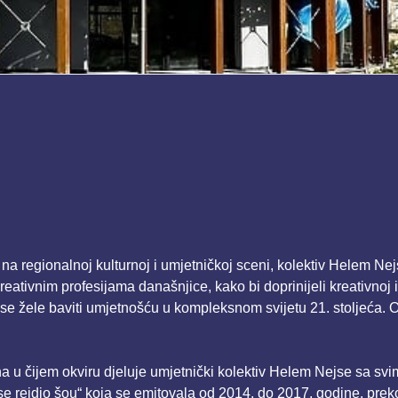
a regionalnoj kulturnoj i umjetničkoj sceni, kolektiv Helem Nej
reativnim profesijama današnjice, kako bi doprinijeli kreativnoj 
 se žele baviti umjetnošću u kompleksnom svijetu 21. stoljeća
 u čijem okviru djeluje umjetnički kolektiv Helem Nejse sa svi
e rejdio šou“ koja se emitovala od 2014. do 2017. godine, prek