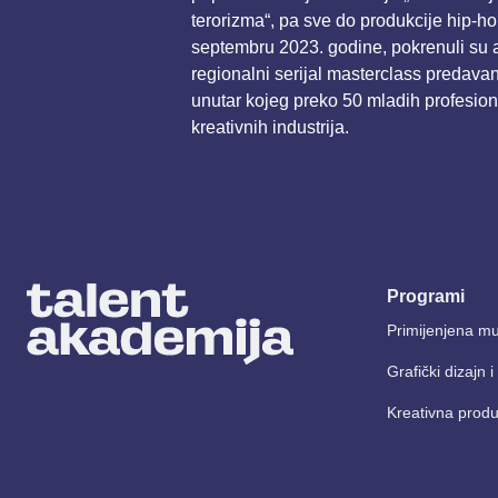
terorizma“, pa sve do produkcije hip-h
septembru 2023. godine, pokrenuli su au
regionalni serijal masterclass predava
unutar kojeg preko 50 mladih profesiona
kreativnih industrija.
Programi
Primijenjena mu
Grafički dizajn 
Kreativna produ