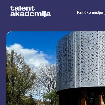
Kritičko mišljen
Primijenjena muzička produkcija