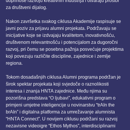
doprinose razvoju kreativnih industrija i otvaraju prostor
za društveni dijalog.
Nakon završetka svakog ciklusa Akademije raspisuje se
javni poziv za prijavu alumni projekata. Podržavaju se
inicijative koje se izdvajaju kvalitetom, inovativnošću,
društvenom relevantnošću i potencijalom za dugoročni
razvoj, pri čemu se posebna pažnja posvećuje projektima
koji povezuju različite discipline, zajednice i zemlje
regiona.
Tokom dosadašnjih ciklusa Alumni programa podržan je
širok spektar projekata koji svjedoče o raznolikosti
interesa i znanja HNTA zajednice. Među njima su
pozorišna predstava “O ljubavi”, edukativni program o
primjeni umjetne inteligencije u novinarstvu “trAIn the
brAIn” i digitalna platforma za umrežavanje alumnista
“HNTA Connect”. U novijem ciklusu podržani su razvoj
nezavisne videoigre “Ethos Mythos”, interdisciplinarni