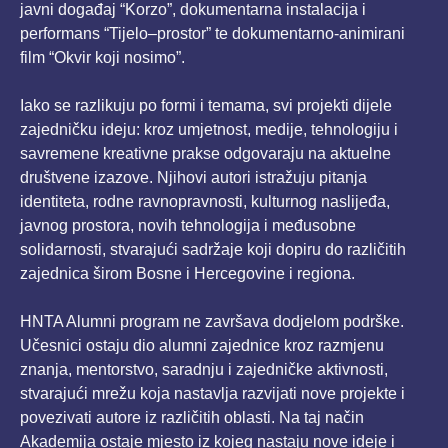
javni događaj “Korzo”, dokumentarna instalacija i
performans “Tijelo–prostor” te dokumentarno-animirani
film “Okvir koji nosimo”.
Iako se razlikuju po formi i temama, svi projekti dijele
zajedničku ideju: kroz umjetnost, medije, tehnologiju i
savremene kreativne prakse odgovaraju na aktuelne
društvene izazove. Njihovi autori istražuju pitanja
identiteta, rodne ravnopravnosti, kulturnog naslijeđa,
javnog prostora, novih tehnologija i međusobne
solidarnosti, stvarajući sadržaje koji dopiru do različitih
zajednica širom Bosne i Hercegovine i regiona.
HNTA Alumni program ne završava dodjelom podrške.
Učesnici ostaju dio alumni zajednice kroz razmjenu
znanja, mentorstvo, saradnju i zajedničke aktivnosti,
stvarajući mrežu koja nastavlja razvijati nove projekte i
povezivati autore iz različitih oblasti. Na taj način
Akademija ostaje mjesto iz kojeg nastaju nove ideje i