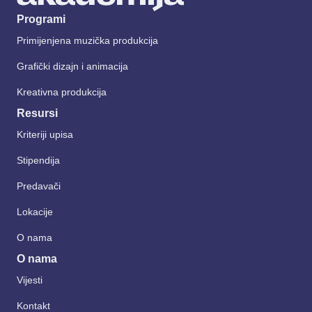
Programi
Primijenjena muzička produkcija
Grafički dizajn i animacija
Kreativna produkcija
Resursi
Kriteriji upisa
Stipendija
Predavači
Lokacije
O nama
O nama
Vijesti
Kontakt