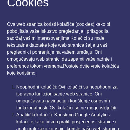
Cookies
Ova web stranica koristi kolačiće (cookies) kako bi
poboljšala vaše iskustvo pregledanja i prilagodila
sadržaj vašim interesovanjima.Kolačići su male
tekstualne datoteke koje web stranica šalje u vaš
preglednik i pohranjuje na vašem uređaju. Oni
omogućavaju web stranici da zapamti vaše radnje i
preference tokom vremena.Postoje dvije vrste kolačića
koje koristimo:
Neophodni kolačići: Ovi kolačići su neophodni za
ispravno funkcionisanje web stranice. Oni
omogućavaju navigaciju i korištenje osnovnih
funkcionalnosti. Ovi kolačići se ne mogu isključiti.
Analitički kolačići: Koristimo Google Analytics
kolačiće kako bismo pratili posjećenost stranice i
analizirali kako korisnici koriste našu web stranicu.