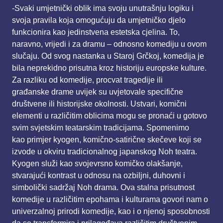
-Svaki umjetnički oblik ima svoju unutrašnju logiku i
svoja pravila koja omogućuju da
umjetničko djelo
funkcionira kao jedinstvena estetska cjelina. To,
naravno, vrijedi i za dramu –
odnosno komediju u ovom
slučaju. Od svog nastanka u Staroj Grčkoj, komedija je
bila neprekidno
prisutna kroz historiju europske kulture.
Za razliku od komedije, procvat tragedije ili
građanske
drame uvijek su uvjetovale specifične
društvene ili historijske okolnosti. Ustvari, komični
elementi u
različitim oblicima mogu se pronaći u gotovo
svim svjetskim teatarskim tradicijama. Spomenimo
kao
primjer kyogen, komično-satirične skečeve koji se
izvode u okviru tradicionalnog japanskog Noh
teatra.
Kyogen služi kao svojevrsno komičko olakšanje,
stvarajući kontrast u odnosu na ozbiljni,
duhovni i
simbolički sadržaj Noh drama. Ova stalna prisutnost
komedije u različitim epohama i
kulturama govori nam o
univerzalnoj prirodi komedije, kao i o njenoj sposobnosti