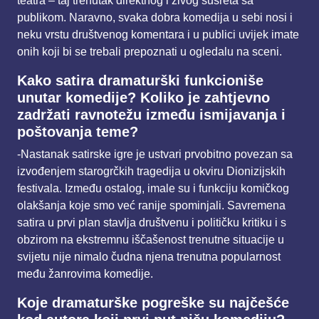
teatra – taj
trenutak direktnog i živog susreta sa
publikom. Naravno, svaka dobra komedija u sebi nosi i
neku
vrstu društvenog komentara i u publici uvijek imate
onih koji bi se trebali prepoznati u ogledalu na
sceni.
Kako satira dramaturški funkcioniše
unutar komedije? Koliko je zahtjevno
zadržati ravnotežu
između ismijavanja i
poštovanja teme?
-Nastanak satirske igre je ustvari prvobitno povezan sa
izvođenjem starogrčkih tragedija u okviru
Dionizijskih
festivala. Između ostalog, imale su i funkciju komičkog
olakšanja koje smo već ranije
spominjali. Savremena
satira u prvi plan stavlja društvenu i političku kritiku i s
obzirom na ekstremnu
iščašenost trenutne situacije u
svijetu nije nimalo čudna njena trenutna popularnost
među
žanrovima komedije.
Koje dramaturške pogreške su najčešće