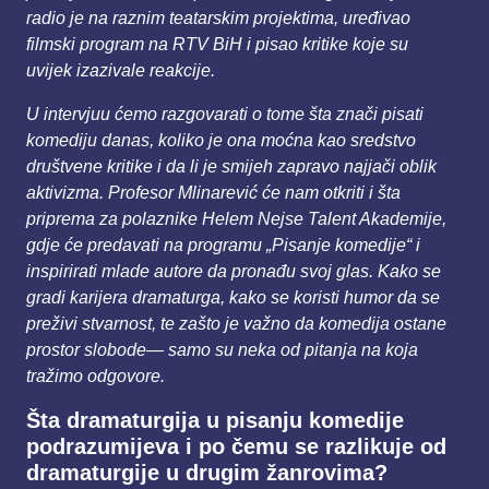
radio je na
raznim teatarskim projektima, uređivao
filmski program na RTV BiH i pisao kritike koje su
uvijek
izazivale reakcije.
U intervjuu ćemo razgovarati o tome šta znači pisati
komediju danas, koliko je ona moćna kao
sredstvo
društvene kritike i da li je smijeh zapravo najjači oblik
aktivizma. Profesor Mlinarević će nam
otkriti i šta
priprema za polaznike Helem Nejse Talent Akademije,
gdje će predavati na programu
„Pisanje komedije“ i
inspirirati mlade autore da pronađu svoj glas. Kako se
gradi karijera dramaturga,
kako se koristi humor da se
preživi stvarnost, te zašto je važno da komedija ostane
prostor slobode
— samo su neka od pitanja na koja
tražimo odgovore.
Šta dramaturgija u pisanju komedije
podrazumijeva i po čemu se razlikuje od
dramaturgije u
drugim žanrovima?