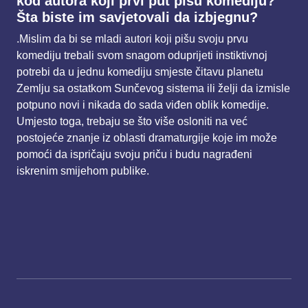
kod autora koji prvi put pišu komediju?
Šta biste im
savjetovali da izbjegnu?
.Mislim da bi se mladi autori koji pišu svoju prvu
komediju trebali svom snagom oduprijeti
instiktivnoj
potrebi da u jednu komediju smjeste čitavu planetu
Zemlju sa ostatkom Sunčevog
sistema ili želji da izmisle
potpuno novi i nikada do sada viđen oblik komedije.
Umjesto toga, trebaju
se što više osloniti na već
postojeće znanje iz oblasti dramaturgije koje im može
pomoći da ispričaju
svoju priču i budu nagrađeni
iskrenim smijehom publike.