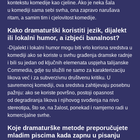
kontekstu komedije kao cjeline. Ako je neka šala
u
komediji sama sebi svrha, ona zapravo narušava
ritam, a samim tim i cjelovitost komedije.
Kako dramaturški koristiti jezik, dijalekt
ili lokalni humor, a izbjeći banalnost?
-Dijalekt i lokalni humor mogu biti vrlo korisna sredstva u
komediji ako se koriste u svrhu
građenja dramske radnje
i bili su jedan od ključnih elemenata uspjeha talijanske
Commedia, gdje su
služili ne samo za karakterizaciju
likova već i za subverzivnu društvenu kritiku. U
savremenoj
komediji, ova sredstva zahtijevaju posebnu
pažnju: ako se koriste površno, postoji opasnost
od
degradiranja likova i njihovog svođenja na nivo
stereotipa, što se, na žalost, ponekad i namjerno radi
u
komercijalne svrhe.
Koje dramaturške metode preporučujete
mladim piscima kada zapnu u pisanju