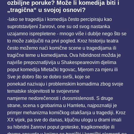
ozbiljne poruke? Može li komedija biti i
„tragična“ u svojoj
osnovi?
-Iako se tragedija i komedija često percipiraju kao
suprotstavljeni žanrovi, one su od svog
nastanka
uzajamno isprepletene - mnogo više i dublje nego što se
to može zaključiti na prvi pogled.
Kroz historiju teatra
često možemo naći komične scene u tragedijama ili
tragične teme u
komedijama. Ova hibridnost možda je
najviše prepoznatljivija u Shakespeareovim djelima
poput
komedija Mletački trgovac, Mjerom za mjeru ili
Sve je dobro što se dobro svrši, koje se
ponekad
nazivaju i problemskim komadima zbog svoje
tematske slojevitosti te svojevrsne
namjerne
nedorečenosti i dvosmislenosti. S druge
strane, scena s grobarima u Hamletu, najpoznatiji je
primjer
mehanizma komičkog olakšanja u tragediji. Kroz
XX vijek, pa sve do danas, ključnu ulogu u drami
imali
su hibridni žanrovi poput groteske, tragikomedije ili