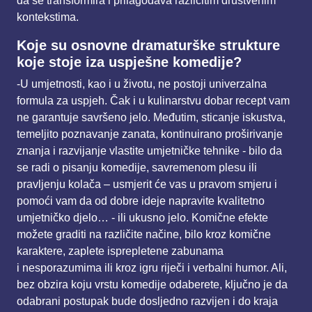
da se transformira
i prilagođava različitim društvenim
kontekstima.
Koje su osnovne dramaturške strukture
koje stoje iza uspješne komedije?
-U umjetnosti, kao i u životu, ne postoji univerzalna
formula za uspjeh. Čak i u kulinarstvu dobar
recept vam
ne garantuje savršeno jelo. Međutim, sticanje iskustva,
temeljito poznavanje zanata,
kontinuirano proširivanje
znanja i razvijanje vlastite umjetničke tehnike - bilo da
se radi o pisanju
komedije, savremenom plesu ili
pravljenju kolača – usmjerit će vas u pravom smjeru i
pomoći vam da
od dobre ideje napravite kvalitetno
umjetničko djelo… - ili ukusno jelo. Komične efekte
možete
graditi na različite načine, bilo kroz komične
karaktere, zaplete isprepletene zabunama
i
nesporazumima ili kroz igru riječi i verbalni humor. Ali,
bez obzira koju vrstu komedije odaberete,
ključno je da
odabrani postupak bude dosljedno razvijen i do kraja