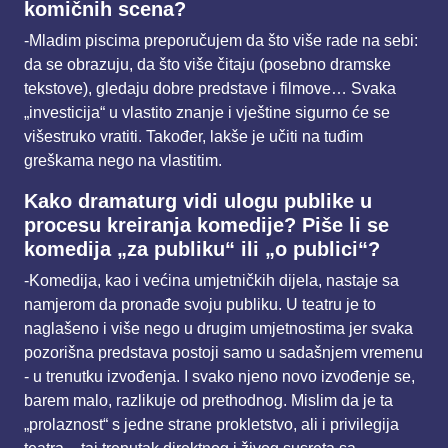
komičnih scena?
-Mladim piscima preporučujem da što više rade na sebi:
da se obrazuju, da što više čitaju
(posebno dramske
tekstove), gledaju dobre predstave i filmove… Svaka
„investicija“ u vlastito znanje
i vještine sigurno će se
višestruko vratiti. Također, lakše je učiti na tuđim
greškama nego na vlastitim.
Kako dramaturg vidi ulogu publike u
procesu kreiranja komedije? Piše li se
komedija „za publiku“
ili „o publici“?
-Komedija, kao i većina umjetničkih dijela, nastaje sa
namjerom da pronađe svoju publiku. U teatru je
to
naglašeno i više nego u drugim umjetnostima jer svaka
pozorišna predstava postoji samo u
sadašnjem vremenu
- u trenutku izvođenja. I svako njeno novo izvođenje se,
barem malo, razlikuje
od prethodnog. Mislim da je ta
„prolaznost“ s jedne strane prokletstvo, ali i privilegija