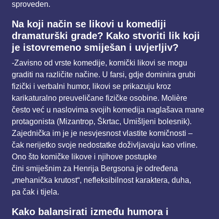
sproveden.
Na koji način se likovi u komediji
dramaturški grade? Kako stvoriti lik koji
je istovremeno smiješan
i uvjerljiv?
-Zavisno od vrste komedije, komički likovi se mogu
graditi na različite načine. U farsi, gdje
dominira grubi
fizički i verbalni humor, likovi se prikazuju kroz
karikaturalno preuveličane
fizičke osobine. Molière
često već u naslovima svojih komedija naglašava mane
protagonista
(Mizantrop, Škrtac, Umišljeni bolesnik).
Zajednička im je je nesvjesnost vlastite komičnosti –
čak
nerijetko svoje nedostatke doživljavaju kao vrline.
Ono što komičke likove i njihove postupke
čini
smiješnim za Henrija Bergsona je određena
„mehanička krutost“, nefleksibilnost karaktera, duha,
pa
čak i tijela.
Kako balansirati između humora i