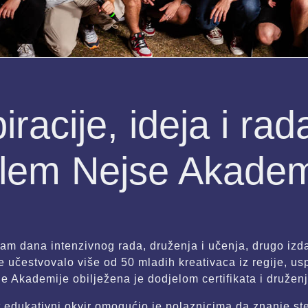
racije, ideja i ra
elem Nejse Akadem
m dana intenzivnog rada, druženja i učenja, drugo izd
e učestvovalo više od 50 mladih kreativaca iz regije, us
e Akademije obilježena je dodjelom certifikata i družen
 edukativni okvir omogućio je polaznicima da znanje ste