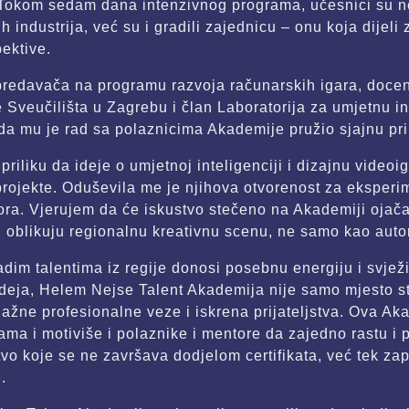
 Tokom sedam dana intenzivnog programa, učesnici su ne
ih industrija, već su i gradili zajednicu – onu koja dijeli
ektive.
redavača na programu razvoja računarskih igara, docent
e Sveučilišta u Zagrebu i član Laboratorija za umjetnu i
 da mu je rad sa polaznicima Akademije pružio sjajnu pril
priliku da ideje o umjetnoj inteligenciji i dizajnu video
projekte. Oduševila me je njihova otvorenost za eksperi
ra. Vjerujem da će iskustvo stečeno na Akademiji ojačati
 oblikuju regionalnu kreativnu scenu, ne samo kao autori
dim talentima iz regije donosi posebnu energiju i svježi
deja, Helem Nejse Talent Akademija nije samo mjesto sti
nažne profesionalne veze i iskrena prijateljstva. Ova Ak
ama i motiviše i polaznike i mentore da zajedno rastu i p
tvo koje se ne završava dodjelom certifikata, već tek zap
.