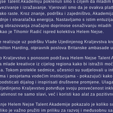
se Talent Akademiju pokrenuli smo s ciljem da mladim l
vezivanje i izražavanje. Vjerovali smo da je ovakva pla
ko raste. Kroz znanje, podršku i zajedništvo, Akademij
adnje i stvaralačka energija. Nastavljamo s istim entuzi
g obrazovanja značajno doprinose osnaživanju mladih i
stakao je Tihomir Radić ispred kolektiva Helem Nejse.
 realizuje uz podršku Vlade Ujedinjenog Kraljevstva kr
lton Harding, otpravnik poslova Britanske ambasade u 
o Kraljevstvo s ponosom podržava Helem Nejse Talent A
a mlade kreativce iz cijelog regiona kako bi istražili moć
ja. Tokom protekle sedmice, učesnici su sudjelovali u i
ma i posjetama vodećim institucijama - pokazujući kako 
 podsticati dijalog i inspirisati društvene promjene. Ul
Ujedinjeno Kraljevstvo potvrđuje svoju posvećenost inkluz
ativnost ne samo slavi, već i koristi kao alat za pozitivn
nje Helem Nejse Talent Akademije pokazalo je koliko su k
oliko je važno pružiti im priliku za razvoj i međusobnu 