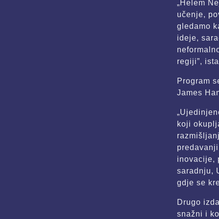
„Helem Nej
učenje, po
gledamo ka
ideje, sar
neformalno
regiji”, i
Program se
James Hami
„Ujedinjen
koji okuplj
razmišljan
predavanji
inovacije,
saradnju, 
gdje se kre
Drugo izda
snažni i k