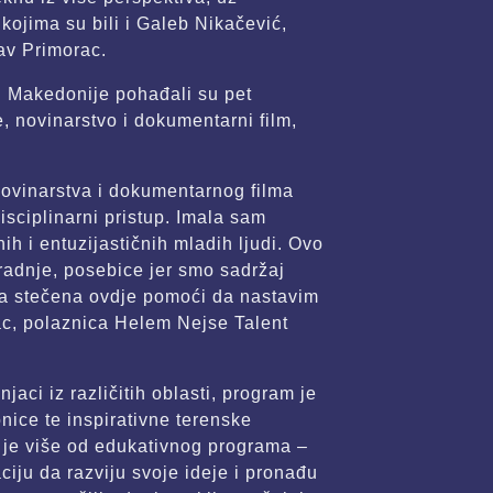
ojima su bili i Galeb Nikačević,
av Primorac.
j. Makedonije pohađali su pet
e, novinarstvo i dokumentarni film,
ovinarstva i dokumentarnog filma
isciplinarni pristup. Imala sam
ih i entuzijastičnih mladih ljudi. Ovo
uradnje, posebice jer smo sadržaj
nja stečena ovdje pomoći da nastavim
jac, polaznica Helem Nejse Talent
jaci iz različitih oblasti, program je
onice te inspirativne terenske
 je više od edukativnog programa –
ciju da razviju svoje ideje i pronađu