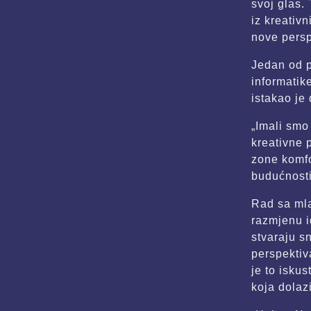
svoj glas.
iz kreativn
nove persp
Jedan od p
informatik
istakao je
„Imali smo 
kreativne 
zone komfo
budućnosti
Rad sa mla
razmjenu i
stvaraju s
perspektiv
je to iskus
koja dolazi