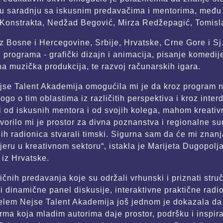
 saradnju sa iskusnim predavačima i mentorima, među k
Konstrakta, Nedžad Begović, Mirza Redžepagić, Tomisl
iz Bosne i Hercegovine, Srbije, Hrvatske, Crne Gore i S
h programa - grafički dizajn i animacija, pisanje komedij
na muzička produkcija, te razvoj računarskih igara.
se Talent Akademija omogućila mi je da kroz program n
o o tim oblastima iz različitih perspektiva i kroz interd
ti od iskusnih mentora i od svojih kolega, mahom kreativn
tvorilo mi je prostor za divna poznanstva i regionalne s
ih radionica stvarali timski. Sigurna sam da će mi zna
rijeru u kreativnom sektoru“, istakla je Marijeta Dugopol
iz Hrvatske.
čnih predavanja koje su održali vrhunski i priznati stručn
 i dinamične panel diskusije, interaktivne praktične radi
elem Nejse Talent Akademija još jednom je dokazala da
orma koja mladim autorima daje prostor, podršku i inspira