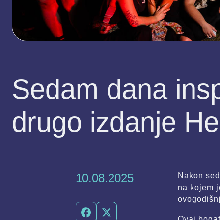
Sedam dana inspi
drugo izdanje H
10.08.2025
Nakon seda
na kojem j
ovogodišnj
Ovaj bogat