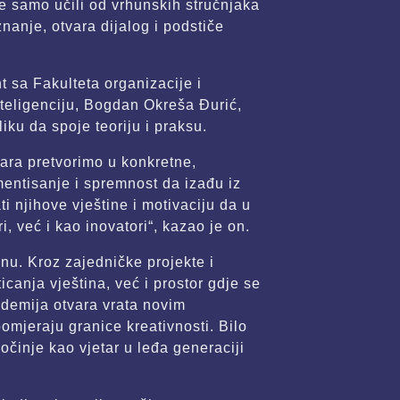
 samo učili od vrhunskih stručnjaka
 znanje, otvara dijalog i podstiče
 sa Fakulteta organizacije i
nteligenciju, Bogdan Okreša Đurić,
iku da spoje teoriju i praksu.
igara pretvorimo u konkretne,
mentisanje i spremnost da izađu iz
 njihove vještine i motivaciju da u
, već i kao inovatori“, kazao je on.
nu. Kroz zajedničke projekte i
canja vještina, već i prostor gdje se
ademija otvara vrata novim
omjeraju granice kreativnosti. Bilo
očinje kao vjetar u leđa generaciji