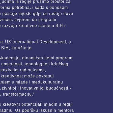
judima iz regije pružimo prostor za
tforma potrebna, i sada s ponosom
a postaje mjesto gdje se rađaju nove
jazmom, uvjereni da programi
 razvoju kreativne scene u BiH i
oz UK International Development, a
BiH, poručio je:
kademiju, dinamičan ljetni program
 umjetnosti, tehnologije i kritičkog
ntenzivnim radionicama,
kreativnost može pokretati
aganjem u mlade i međukulturalnu
ivnijoj i inovativnijoj budućnosti -
u transformaciju.”
reativni potencijali mladih u regiji
saradnju. Uz podršku iskusnih mentora