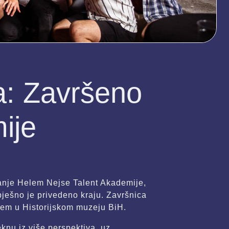
da: Završeno
ije
anje Helem Nejse Talent Akademije,
pješno je privedeno kraju. Završnica
jem u Historijskom muzeju BiH.
knu iz više perspektiva, uz