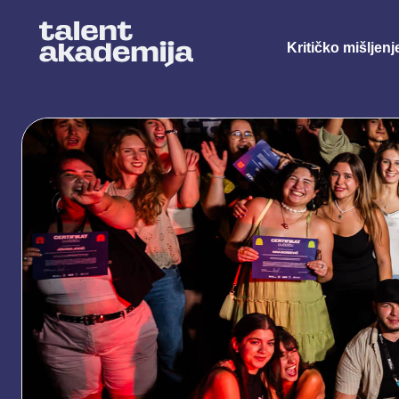
Kritičko mišljenj
Primijenjena muzička produkcija