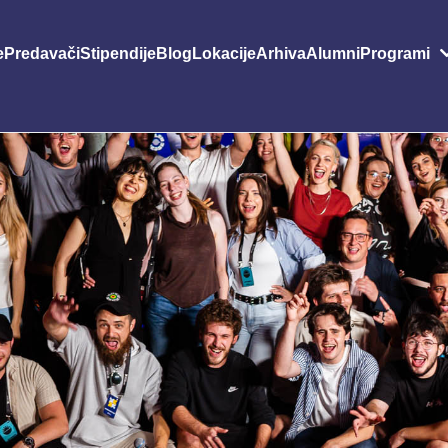
e
Predavači
Stipendije
Blog
Lokacije
Arhiva
Alumni
Programi
Grafički dizajn i animacija