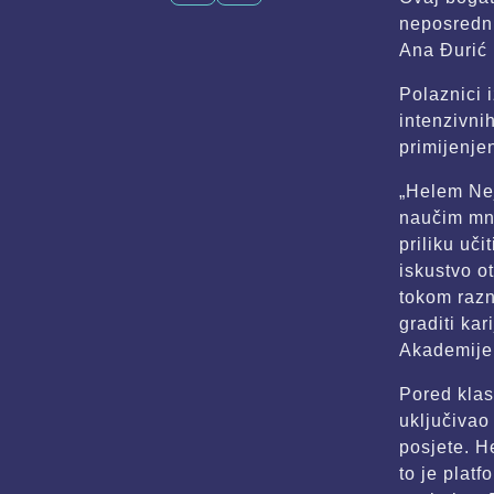
neposrednu
Ana Đurić 
Polaznici 
intenzivni
primijenje
„Helem Nej
naučim mnog
priliku uči
iskustvo o
tokom razn
graditi ka
Akademije 
Pored klasi
uključivao
posjete. H
to je platf