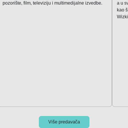
pozorište, film, televiziju i multimedijalne izvedbe.
a u s
kao š
Wizki
Više predavača