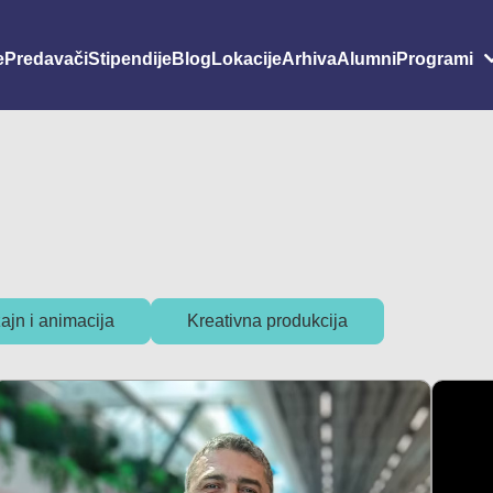
e
Predavači
Stipendije
Blog
Lokacije
Arhiva
Alumni
Programi
Grafički dizajn i animacija
zajn i animacija
Kreativna produkcija