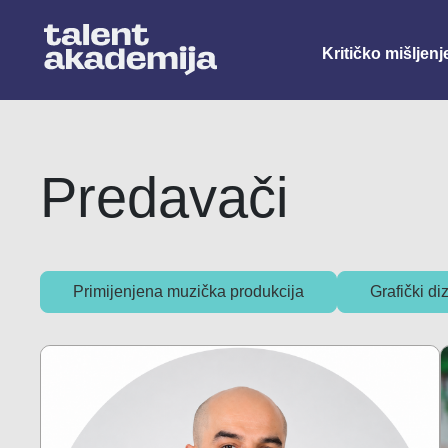
Kritičko mišljenj
Primijenjena muzička produkcija
Predavači
Primijenjena muzička produkcija
Grafički di