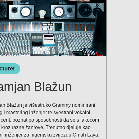
cturer
amjan Blažun
n Blažun je višestruko Grammy nominirani
g i mastering inženjer te svestrani vokalni
cent, poznat po sposobnosti da se s lakoćom
 kroz razne žanrove. Trenutno djeluje kao
ni inženjer za nigerijsku zvijezdu Omah Laya,