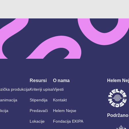
Resursi
O nama
Helem Nej
zička produkcija
Kriteriji upisa
Vijesti
i animacija
Stipendija
Kontakt
kcija
Predavači
Helem Nejse
Podržano
Lokacije
Fondacija EKIPA