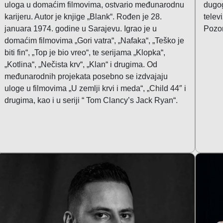
uloga u domaćim filmovima, ostvario međunarodnu
dugog
karijeru. Autor je knjige „Blank“. Rođen je 28.
telev
januara 1974. godine u Sarajevu. Igrao je u
Pozor
domaćim filmovima „Gori vatra“, „Nafaka“, „Teško je
biti fin“, „Top je bio vreo“, te serijama „Klopka“,
„Kotlina“, „Nečista krv“, „Klan“ i drugima. Od
međunarodnih projekata posebno se izdvajaju
uloge u filmovima „U zemlji krvi i meda“, „Child 44″ i
drugima, kao i u seriji “ Tom Clancy’s Jack Ryan“.