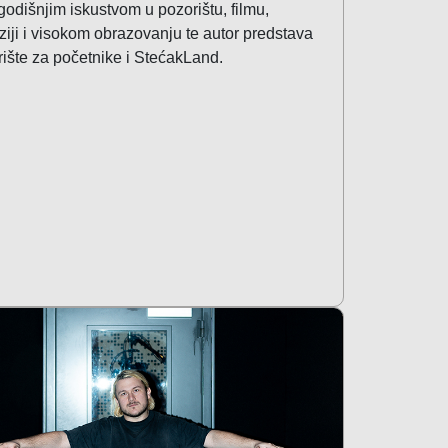
odišnjim iskustvom u pozorištu, filmu,
iziji i visokom obrazovanju te autor predstava
ište za početnike i StećakLand.