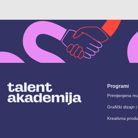
Programi
Primijenjena mu
Grafički dizajn 
Kreativna produ