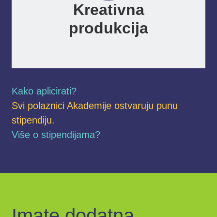
Kreativna
produkcija
Kako aplicirati?
Svi polaznici Akademije ostvaruju punu
stipendiju.
Više o stipendijama?
Imate dodatna