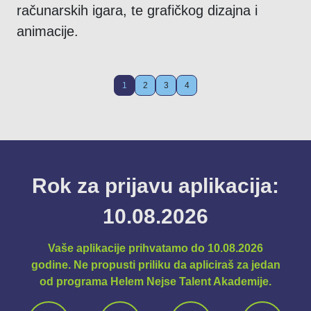
računarskih igara, te grafičkog dizajna i
animacije.
1
2
3
4
Rok za prijavu aplikacija:
10.08.2026
Vaše aplikacije prihvatamo do 10.08.2026
godine. Ne propusti priliku da apliciraš za jedan
od programa Helem Nejse Talent Akademije.