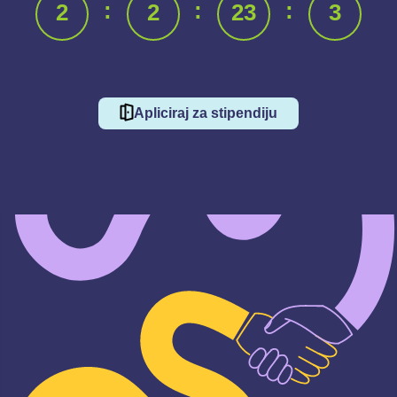
:
:
:
2
2
23
3
Apliciraj za stipendiju