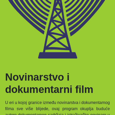
Novinarstvo i
dokumentarni film
U eri u kojoj granice između novinarstva i dokumentarnog
filma sve više blijede, ovaj program okuplja buduće
autore dokumentarnog sadržaja i istraživačke novinare u