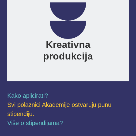
Kreativna
produkcija
Kako aplicirati?
Svi polaznici Akademije ostvaruju punu
stipendiju.
Više o stipendijama?