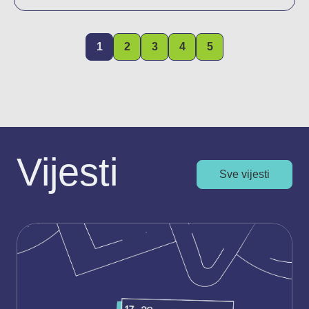
1
2
3
4
5
Vijesti
Sve vijesti